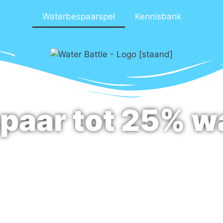
Waterbespaarspel
Kennisbank
paar tot 25% w