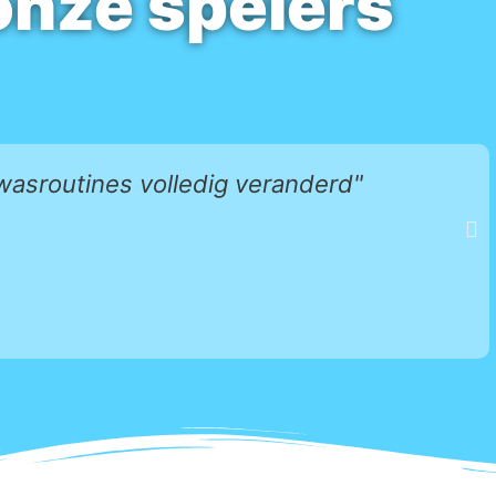
onze spelers
asroutines volledig veranderd"